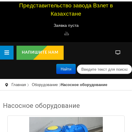
Представительство завода Взлет в
Казахстане
Заявка пуста
НАПИШИТЕ НАМ
п
Найти
о
и
с
Главная
Оборудование
Насосное оборудование
к
Насосное оборудование