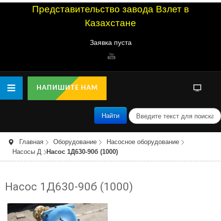
Представительство завода Взлет в
Казахстане
Заявка пуста
НАПИШИТЕ НАМ
п
Найти
о
и
с
Главная
Оборудование
Насосное оборудование
к
Насосы Д
Насос 1Д630-90б (1000)
Насос 1Д630-90б (1000)