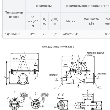
Параметры
Параметры электродвигателя
Типоразмер
насоса
Q,
H,
ДКЗ,
Мощность,
об/
м.куб./
Марка
м.
м
кВт
ми
ч
1Д630-90б
420
25
5,2
АИР250М6
55
98