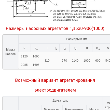
Размеры насосных агрегатов 1Д630-90б(1000)
Размеры в мм
L
L
I
I
I
I
B
B
A
1
1
2
3
1
Марка
насоса
2120
1695
310
-
570
1140
1000
600
54
2085
1695
Возможный вариант агрегатирования
электродвигателем
Двигатель
М
агр
Мощность,
Напряжение,
Масса,