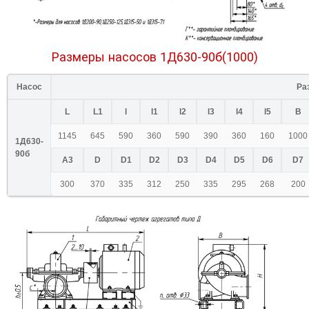
Размеры насосов 1Д630-90б(1000)
Насос
Ра
L
L1
l
l1
l2
l3
l4
l5
B
1145
645
590
360
590
390
360
160
1000
1Д630-
90б
A3
D
D1
D2
D3
D4
D5
D6
D7
300
370
335
312
250
335
295
268
200