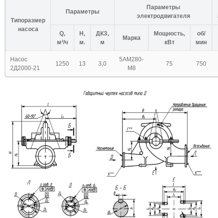
Параметры
Параметры
электродвигателя
Типоразмер
насоса
Q,
H,
ДКЗ,
Мощность,
об/
Марка
м³/ч
м.
м
кВт
мин
Насос
5АМ280-
1250
13
3,0
75
750
2Д2000-21
М8