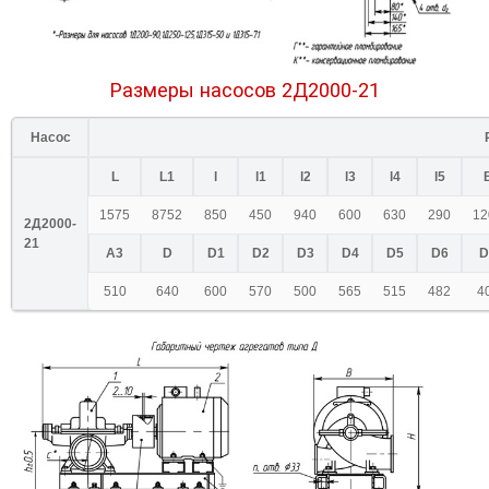
Размеры насосов 2Д2000-21
Насос
L
L1
l
l1
l2
l3
l4
l5
1575
8752
850
450
940
600
630
290
12
2Д2000-
21
A3
D
D1
D2
D3
D4
D5
D6
D
510
640
600
570
500
565
515
482
4