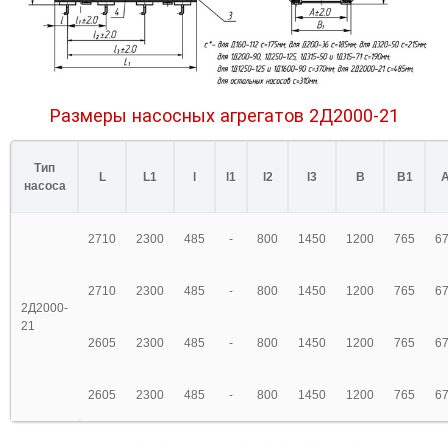
Размеры насосных агрегатов 2Д2000-21
Тип
L
L1
l
l1
l2
l3
B
B1
насоса
2710
2300
485
-
800
1450
1200
765
6
2710
2300
485
-
800
1450
1200
765
6
2Д2000-
21
2605
2300
485
-
800
1450
1200
765
6
2605
2300
485
-
800
1450
1200
765
6