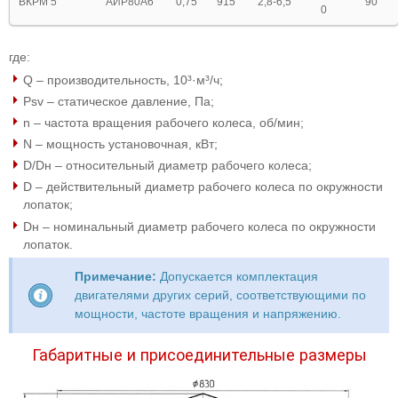
ВКРМ 5
АИР80А6
0,75
915
2,8-6,5
90
0
где:
Q – производительность, 10³·м³/ч;
Psv – статическое давление, Па;
n – частота вращения рабочего колеса, об/мин;
N – мощность установочная, кВт;
D/Dн – относительный диаметр рабочего колеса;
D – действительный диаметр рабочего колеса по окружности
лопаток;
Dн – номинальный диаметр рабочего колеса по окружности
лопаток.
Примечание:
Допускается комплектация
двигателями других серий, соответствующими по
мощности, частоте вращения и напряжению.
Габаритные и присоединительные размеры