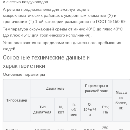
и с сетью воздуховодов.
Агрегаты предназначены для эксплуатации в
макроклиматических районах с умеренным климатом (У) и
тропическим (Т) 1-ой категории размещения по ГОСТ 15150-69.
Температура окружающей среды от минус 40°С до плюс 40°С
(до плюс 45°С для тропического исполнения).
Устанавливаются за пределами зон длительного пребывания
людей.
Основные технические данные и
характеристики
Основные параметры
Параметры в
Двигатель
рабочей зоне
Масса
не
Типоразмер
более,
n,
Q,
Тип
N,
Psv,
кг.
об/
10³·м³·/
двигателя
кВт
Па
мин
ч
250-