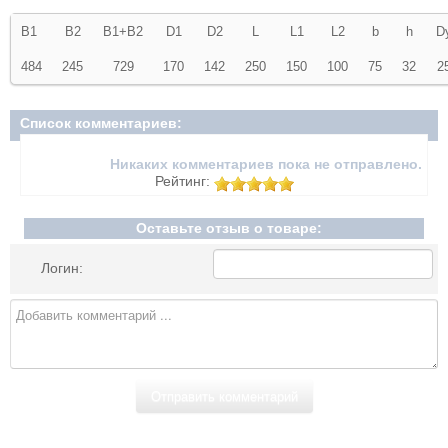
В1
В2
В1+В2
D1
D2
L
L1
L2
b
h
D
484
245
729
170
142
250
150
100
75
32
2
Список комментариев:
Никаких комментариев пока не отправлено.
Рейтинг:
Оставьте отзыв о товаре:
Логин: