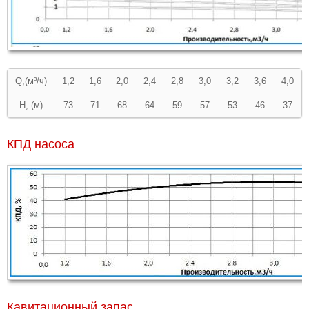
Q,(м³/ч)
1,2
1,6
2,0
2,4
2,8
3,0
3,2
3,6
4,0
Н, (м)
73
71
68
64
59
57
53
46
37
КПД насоса
Кавитационный запас