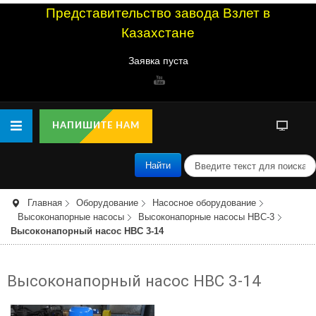
Представительство завода Взлет в
Казахстане
Заявка пуста
НАПИШИТЕ НАМ
п
Найти
о
и
с
Главная
Оборудование
Насосное оборудование
к
Высоконапорные насосы
Высоконапорные насосы НВС-3
Высоконапорный насос НВС 3-14
Высоконапорный насос НВС 3-14