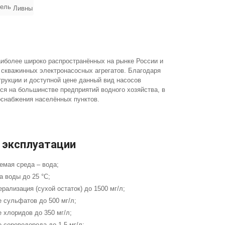
тель
Ливны
аиболее широко распространённых на рынке России и
 скважинных электронасосных агрегатов. Благодаря
трукции и доступной цене данный вид насосов
ся на большинстве предприятий водного хозяйства, в
снабжения населённых пунктов.
 эксплуатации
емая среда – вода;
а воды до 25 °С;
рализация (сухой остаток) до 1500 мг/л;
 сульфатов до 500 мг/л;
 хлоридов до 350 мг/л;
 сероводорода до 1,5 мг/л;