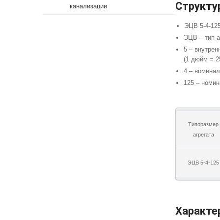
Структу
канализации
ЭЦВ 5-4-12
ЭЦВ – тип а
5 – внутре
(1 дюйм = 2
4 – номинал
125 – номин
Типоразмер
агрегата
ЭЦВ 5-4-125
Характе