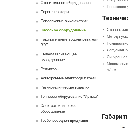
Отопительное оборудование
Понижение 
Парогенераторы
Техниче
Поплавковые выключатели
Степень защ
Насосное оборудование
Метод пуска
Накопительные водонагреватели
Номинальное
ВЭТ
Допускаемое
Пылеулавливающее
Синхронная 
оборудование
Минимальна
Редукторы
м/сeк.
Асинхронные электродвигатели
Резинотехнические изделия
Тепловое оборудование "Иртыш"
Электротехническое
оборудование
Габарит
Трубопроводная продукция