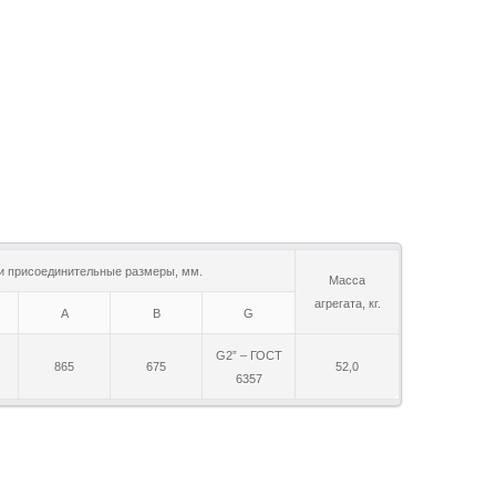
и присоединительные размеры, мм.
Масса
агрегата, кг.
A
B
G
G2” – ГОСТ
865
675
52,0
6357