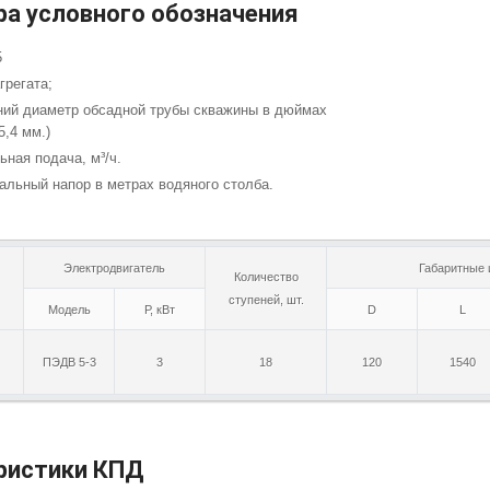
ра условного обозначения
5
грегата;
нний диаметр обсадной трубы скважины в дюймах
5,4 мм.)
ьная подача, м³/ч.
альный напор в метрах водяного столба.
Электродвигатель
Габаритные 
Количество
ступеней, шт.
Модель
Р, кВт
D
L
ПЭДВ 5-3
3
18
120
1540
ристики КПД