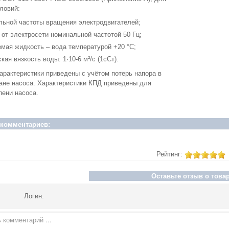
ловий:
льной частоты вращения электродвигателей;
 от электросети номинальной частотой 50 Гц;
мая жидкость – вода температурой +20 °С;
кая вязкость воды: 1·10-6 м²/с (1сСт).
арактеристики приведены с учётом потерь напора в
ане насоса. Характеристики КПД приведены для
пени насоса.
 комментариев:
Рейтинг:
Оставьте отзыв о товар
Логин: