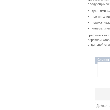
следующих ус
для номина
при питании
перекачивае
кинематичес
Графические х
обратном клап
отдельной сту
Список