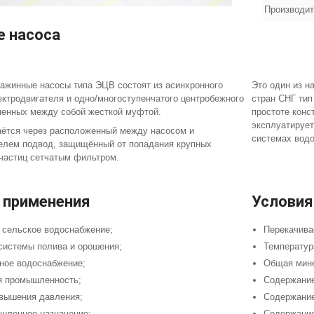
Производи
е насоса
ажинные насосы типа ЭЦВ состоят из асинхронного
Это один из н
ектродвигателя и одно/многоступенчатого центробежного
стран СНГ тип
ненных между собой жесткой муфтой.
простоте конс
эксплуатирует
ётся через расположенный между насосом и
системах водо
елем подвод, защищённый от попадания крупных
частиц сетчатым фильтром.
 применения
Условия
 сельское водоснабжение;
Перекачива
системы полива и орошения;
Температур
ое водоснабжение;
Общая мине
я промышленность;
Содержание
вышения давления;
Содержание
ленное назначение;
Содержание