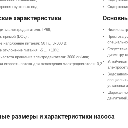
уровня грунтовых вод.
Содержание
ские характеристики
Основны
иты электродвигателя: IP68;
Низкие зат
: прямой (DOL) ;
Простота ус
специально
 напряжение питания: 50 Гц, 3х380 В;
Отсутствие
 отклонение питания: -5 ... +10%;
диаметру к
частота вращения электродвигателя: 3000 об/мин;
Устойчивая
я скорость потока для охлаждения электродвигателя: 0,2
электросет
Водозаполн
специальны
установки а
Широкая но
двигателей
ные размеры и характеристики насоса