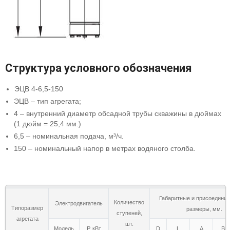
Структура условного обозначения
ЭЦВ 4-6,5-150
ЭЦВ – тип агрегата;
4 – внутренний диаметр обсадной трубы скважины в дюймах
(1 дюйм = 25,4 мм.)
6,5 – номинальная подача, м³/ч.
150 – номинальный напор в метрах водяного столба.
Габаритные и присоедини
Количество
Электродвигатель
Типоразмер
размеры, мм.
ступеней,
агрегата
шт.
Модель
Р, кВт
D
L
A
B