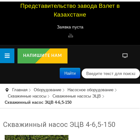
Представительство завода Взлет в
Казахстане
Заявка пуста
НАПИШИТЕ НАМ
п
Найти
о
и
с
Главная
Оборудование
Насосное оборудование
к
Скважинные насосы
Скважинные насосы ЭЦВ
Скважинный насос ЭЦВ 4-6,5-150
Скважинный насос ЭЦВ 4-6,5-150