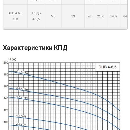
ЭЦВ 4-6,5-
ПЭДВ
5,5
33
96
2130
1482
648
150
4-5,5
Характеристики КПД