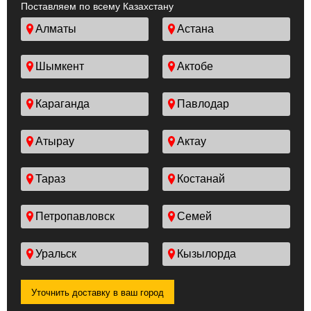
Поставляем по всему Казахстану
Алматы
Астана
Шымкент
Актобе
Караганда
Павлодар
Атырау
Актау
Тараз
Костанай
Петропавловск
Семей
Уральск
Кызылорда
Уточнить доставку в ваш город