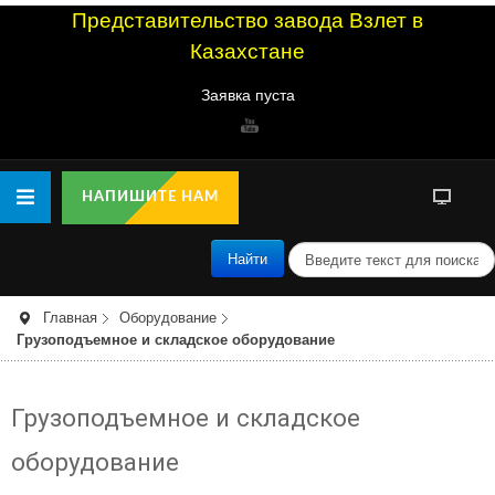
Представительство завода Взлет в
Казахстане
Заявка пуста
НАПИШИТЕ НАМ
п
Найти
о
и
с
Главная
Оборудование
к
Грузоподъемное и складское оборудование
Грузоподъемное и складское
оборудование