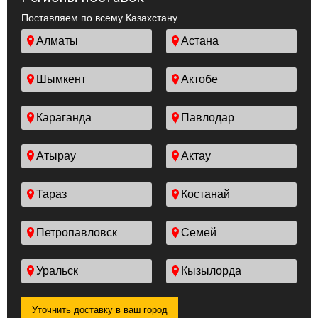
Поставляем по всему Казахстану
Алматы
Астана
Шымкент
Актобе
Караганда
Павлодар
Атырау
Актау
Тараз
Костанай
Петропавловск
Семей
Уральск
Кызылорда
Уточнить доставку в ваш город